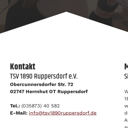
Kontakt
M
TSV 1890 Ruppersdorf e.V.
S
Obercunnersdorfer Str. 72
02747 Herrnhut OT Ruppersdorf
W
1
Tel.:
(035873) 40 582
w
E-Mail:
info@tsv1890ruppersdorf.de
d
A
a