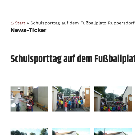
Weitere Abteil
Press
Start
Schulsporttag auf dem Fußballplatz Ruppersdorf
Wichtige Adr
News-Ticker
An
Ko
Schulsporttag auf dem Fußballplat
W